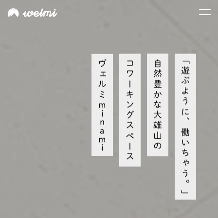
「遊ぶように、働いちゃう。」
ヴェルミ
コワーキングスペース
自然豊かな大雄山の
minami